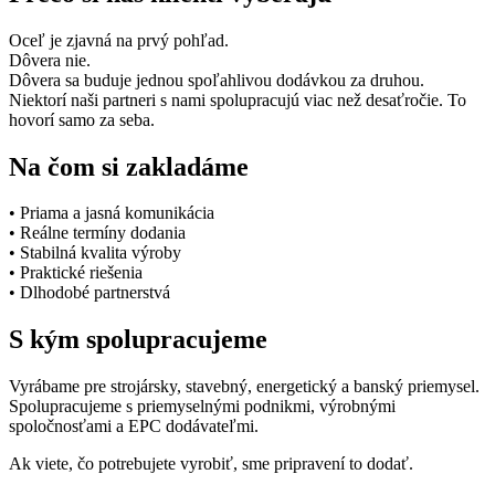
Oceľ je zjavná na prvý pohľad.
Dôvera nie.
Dôvera sa buduje jednou spoľahlivou dodávkou za druhou.
Niektorí naši partneri s nami spolupracujú viac než desaťročie. To
hovorí samo za seba.
Na čom si zakladáme
• Priama a jasná komunikácia
• Reálne termíny dodania
• Stabilná kvalita výroby
• Praktické riešenia
• Dlhodobé partnerstvá
S kým spolupracujeme
Vyrábame pre strojársky, stavebný, energetický a banský priemysel.
Spolupracujeme s priemyselnými podnikmi, výrobnými
spoločnosťami a EPC dodávateľmi.
Ak viete, čo potrebujete vyrobiť, sme pripravení to dodať.