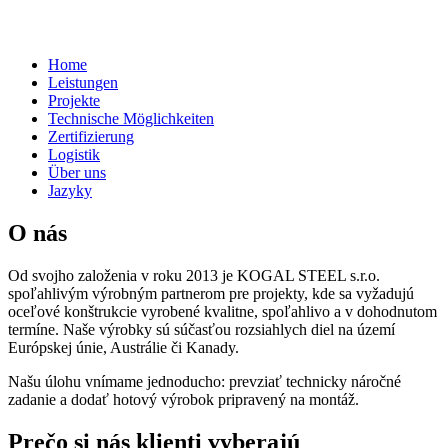
Home
Leistungen
Projekte
Technische Möglichkeiten
Zertifizierung
Logistik
Über uns
Jazyky
O nás
Od svojho založenia v roku 2013 je KOGAL STEEL s.r.o.
spoľahlivým výrobným partnerom pre projekty, kde sa vyžadujú
oceľové konštrukcie vyrobené kvalitne, spoľahlivo a v dohodnutom
termíne. Naše výrobky sú súčasťou rozsiahlych diel na území
Európskej únie, Austrálie či Kanady.
Našu úlohu vnímame jednoducho: prevziať technicky náročné
zadanie a dodať hotový výrobok pripravený na montáž.
Prečo si nás klienti vyberajú