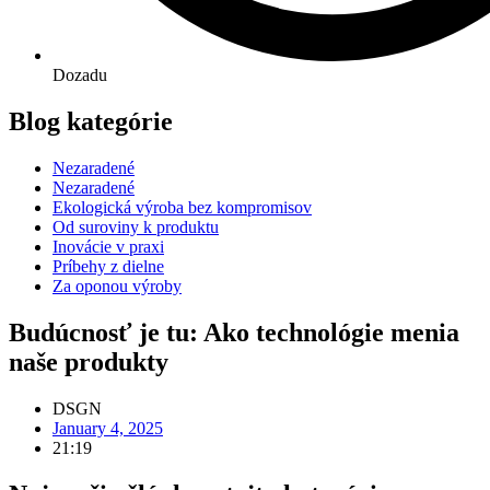
Dozadu
Blog kategórie
Nezaradené
Nezaradené
Ekologická výroba bez kompromisov
Od suroviny k produktu
Inovácie v praxi
Príbehy z dielne
Za oponou výroby
Budúcnosť je tu: Ako technológie menia
naše produkty
DSGN
January 4, 2025
21:19